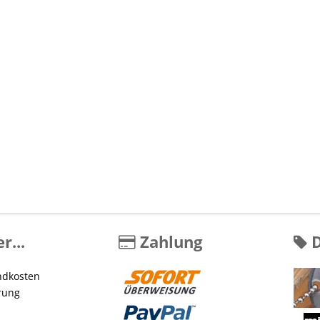
r...
Zahlung
D
ndkosten
rung