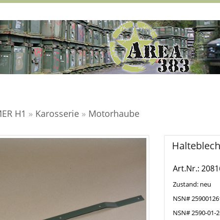
ER H1
»
Karosserie
»
Motorhaube
Halteblec
Art.Nr.: 2081
Zustand: neu
NSN# 25900126
NSN# 2590-01-2