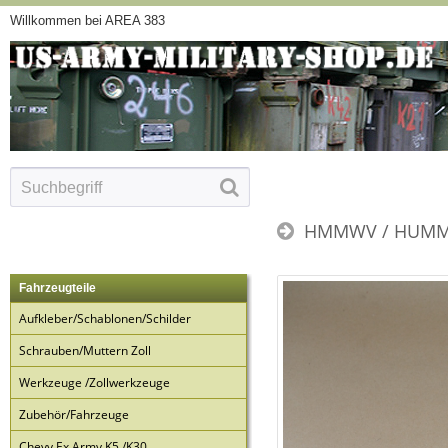
Willkommen bei AREA 383
HMMWV / HUMM
Fahrzeugteile
Aufkleber/Schablonen/Schilder
Schrauben/Muttern Zoll
Werkzeuge /Zollwerkzeuge
Zubehör/Fahrzeuge
Chevy Ex Army K5 /K30