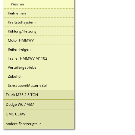
Wischer
Keilriemen
Kraftstoffsystem
Kühlung/Heizung
Motor HMMWV
Reifen Felgen
Trailer HMMWV M1102
Verteilergetriebe
Zubehör
Schrauben/Muttern Zoll
Truck M35 2.5 TON
Dodge WC / M37
GMC CCKW
andere Fahrzeugteile