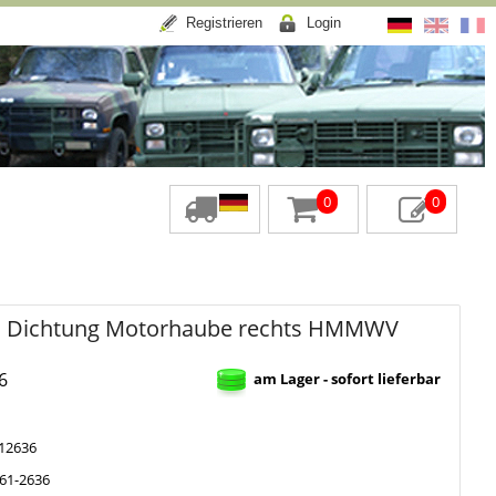
Registrieren
Login
0
0
h Dichtung Motorhaube rechts HMMWV
6
am Lager - sofort lieferbar
12636
61-2636