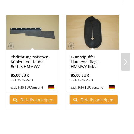
Abdichtung zwischen
Gummipuffer
G
Kühler und Haube
Haubenauflage
H
Rechts HMMWV
HMMWV links
H
85,00 EUR
85,00 EUR
8
incl. 19 % MwSt
incl. 19 % MwSt
i
zzgl. 9,50 EUR Versand
zzgl. 9,50 EUR Versand
z
Details anzeigen
Details anzeigen