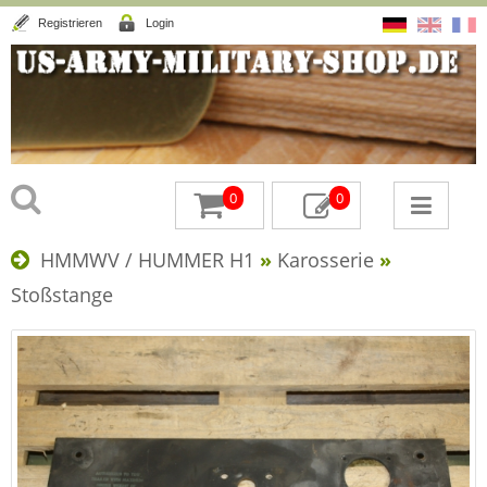
Registrieren
Login
0
0
HMMWV / HUMMER H1
»
Karosserie
»
Stoßstange